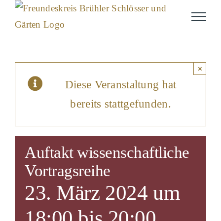
Skip
to
content
×
Diese Veranstaltung hat
bereits stattgefunden.
Auftakt wissenschaftliche
Vortragsreihe
23. März 2024 um
18:00
bis
20:00