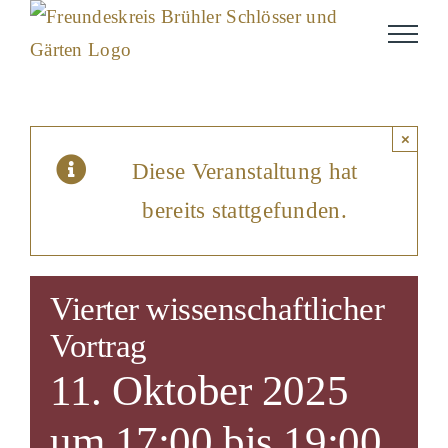
Skip
to
content
×
Diese Veranstaltung hat
bereits stattgefunden.
Vierter wissenschaftlicher
Vortrag
11. Oktober 2025
um 17:00
bis
19:00