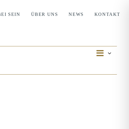
EI SEIN
ÜBER UNS
NEWS
KONTAKT
Verans
Ansichte
Liste
Ansich
Navigati
Naviga