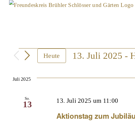
Skip
to
content
Veranstaltung
13. Juli 2025
 - 
H
Heute
Datum
wählen.
Juli 2025
So.
13. Juli 2025 um 11:00
13
Aktionstag zum Jubilä