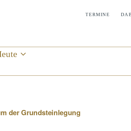
TERMINE
DAB
en
eute
um der Grundsteinlegung