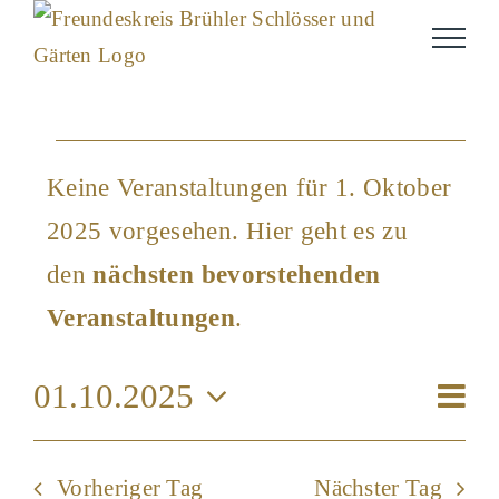
Skip
to
content
Veranstaltunge
Keine Veranstaltungen für 1. Oktober
2025 vorgesehen. Hier geht es zu
für
Hinweis
den
nächsten bevorstehenden
1.
Veranstaltungen
.
Ver
01.10.2025
Oktober
Ansi
Tag
Ans
Datum
Navi
wählen.
Nav
Vorheriger Tag
Nächster Tag