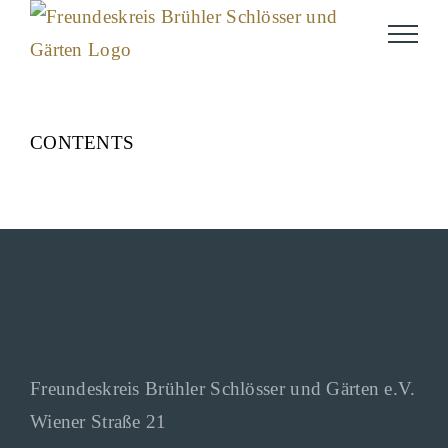
Skip
to
content
CONTENTS
Freundeskreis Brühler Schlösser und Gärten e.V.
Wiener Straße 21