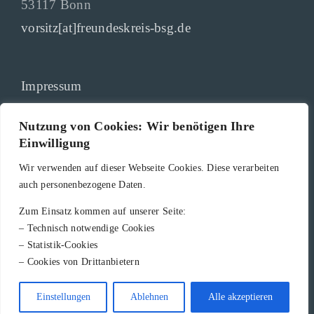
53117 Bonn
vorsitz[at]freundeskreis-bsg.de
Impressum
Datenschutz
Nutzung von Cookies: Wir benötigen Ihre
Einwilligung
Vereinssatzung
Wir verwenden auf dieser Webseite Cookies. Diese verarbeiten
auch personenbezogene Daten.
Zum Einsatz kommen auf unserer Seite:
– Technisch notwendige Cookies
– Statistik-Cookies
– Cookies von Drittanbietern
Einstellungen
Ablehnen
Alle akzeptieren