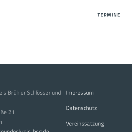
TERMINE
is Brühler Schlösser und
Impressum
Datenschutz
aße 21
n
Vereinssatzung
freundeskreis-bsg.de