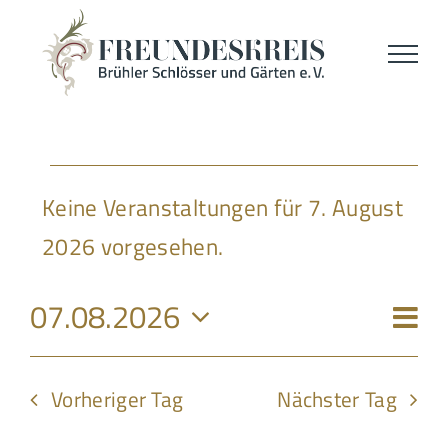
Skip
to
content
Veranstaltunge
Keine Veranstaltungen für 7. August
Hinweis
2026 vorgesehen.
für
Ver
07.08.2026
7.
Ansi
Tag
Ans
Datum
Navi
wählen.
Nav
August
Vorheriger Tag
Nächster Tag