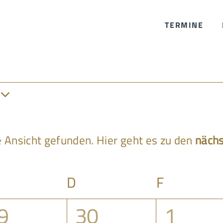
TERMINE
en
 Ansicht gefunden. Hier geht es zu den
nächs
Hinweis
ittwoch
D
Donnerstag
F
Freitag
0
0
9
30
1