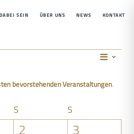
DABEI SEIN
ÜBER UNS
NEWS
KONTAKT
Verans
Ansichte
Monat
Ansich
Navigati
Naviga
ten bevorstehenden Veranstaltungen
.
S
Samstag
S
Sonntag
0
0
2
3